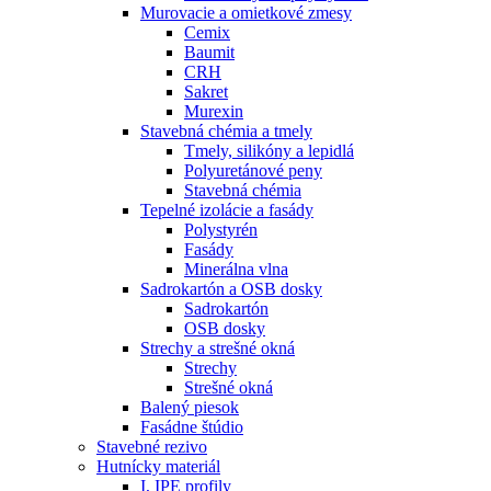
Murovacie a omietkové zmesy
Cemix
Baumit
CRH
Sakret
Murexin
Stavebná chémia a tmely
Tmely, silikóny a lepidlá
Polyuretánové peny
Stavebná chémia
Tepelné izolácie a fasády
Polystyrén
Fasády
Minerálna vlna
Sadrokartón a OSB dosky
Sadrokartón
OSB dosky
Strechy a strešné okná
Strechy
Strešné okná
Balený piesok
Fasádne štúdio
Stavebné rezivo
Hutnícky materiál
I, IPE profily