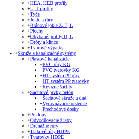
+
HEA, HEB profily
+
L, T profily
+
Tyče
+
Jokle a rúry
+
Bránové jokle Z, T, L
+
Plechy
+
Ohýbané profily U, L
+
Drôty a klince
+
Tvarové výpalky
+
Skruže a kanalizačné systémy
+
Plastové kanalizácie
+
PVC rúry KG
+
PVC tvarovky KG
+
HT systém PP rúry
+
HT systém PP tvarovky
+
Revízne šachty
+
Šachtové prvky-betón
+
Šachtové skruže a dná
+
Vyrovnávacie prstence
+
Prechodové dosky
+
Poklopy
+
Odvodňovacie žľaby
+
Drenážne rúry
+
Tlakové rúry HDPE
+
Tvarovky HDPE