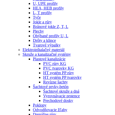
U, UPE profily
HEA, HEB profily
L, T profily
Tyče
Jokle a rúry
Bránové jokle Z, T, L
Plechy
Ohýbané profily U, L
Drôty a klince
Tvarové výpalky
Elektroinštalačný materiál
Skruže a kanalizačné systémy
Plastové kanalizácie
PVC rúry KG
PVC tvarovky KG
HT systém PP rúry
HT systém PP tvarovky
Revízne šachty
Šachtové prvky-betón
Šachtové skruže a dná
Vyrovnávacie prstence
Prechodové dosky
Poklopy
Odvodňovacie žľaby
Drenážne rúry