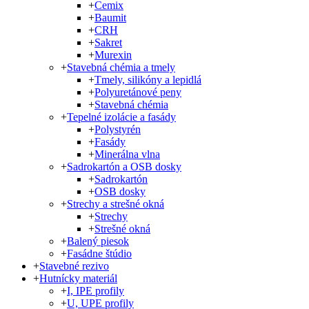
+
Cemix
+
Baumit
+
CRH
+
Sakret
+
Murexin
+
Stavebná chémia a tmely
+
Tmely, silikóny a lepidlá
+
Polyuretánové peny
+
Stavebná chémia
+
Tepelné izolácie a fasády
+
Polystyrén
+
Fasády
+
Minerálna vlna
+
Sadrokartón a OSB dosky
+
Sadrokartón
+
OSB dosky
+
Strechy a strešné okná
+
Strechy
+
Strešné okná
+
Balený piesok
+
Fasádne štúdio
+
Stavebné rezivo
+
Hutnícky materiál
+
I, IPE profily
+
U, UPE profily