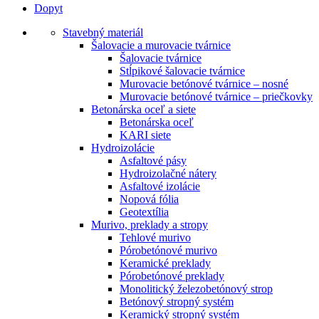
Dopyt
Stavebný materiál
Šalovacie a murovacie tvárnice
Šalovacie tvárnice
Stĺpikové šalovacie tvárnice
Murovacie betónové tvárnice – nosné
Murovacie betónové tvárnice – priečkovky
Betonárska oceľ a siete
Betonárska oceľ
KARI siete
Hydroizolácie
Asfaltové pásy
Hydroizolačné nátery
Asfaltové izolácie
Nopová fólia
Geotextília
Murivo, preklady a stropy
Tehlové murivo
Pórobetónové murivo
Keramické preklady
Pórobetónové preklady
Monolitický železobetónový strop
Betónový stropný systém
Keramický stropný systém