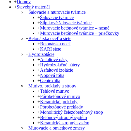
+
Domov
+
Stavebný materiál
+
Šalovacie a murovacie tvárnice
+
Šalovacie tvárnice
+
Stĺpikové šalovacie tvárnice
+
Murovacie betónové tvárnice – nosné
+
Murovacie betónové tvárnice – priečkovky
+
Betonárska oceľ a siete
+
Betonárska oceľ
+
KARI siete
+
Hydroizolácie
+
Asfaltové pásy
+
Hydroizolačné nátery
+
Asfaltové izolácie
+
Nopová fólia
+
Geotextília
+
Murivo, preklady a stropy
+
Tehlové murivo
+
Pórobetónové murivo
+
Keramické preklady
+
Pórobetónové preklady
+
Monolitický železobetónový strop
+
Betónový stropný systém
+
Keramický stropný systém
+
Murovacie a omietkové zmesy