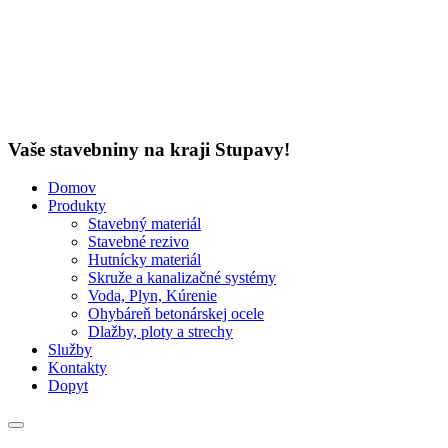
Vaše stavebniny na kraji Stupavy!
Domov
Produkty
Stavebný materiál
Stavebné rezivo
Hutnícky materiál
Skruže a kanalizačné systémy
Voda, Plyn, Kúrenie
Ohybáreň betonárskej ocele
Dlažby, ploty a strechy
Služby
Kontakty
Dopyt