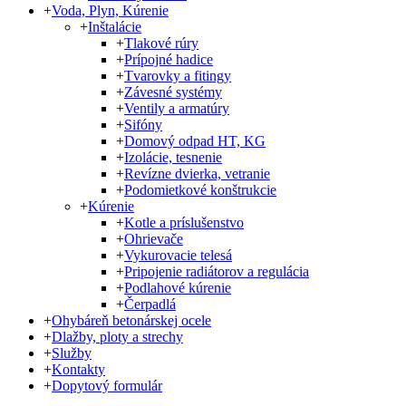
+
Voda, Plyn, Kúrenie
+
Inštalácie
+
Tlakové rúry
+
Prípojné hadice
+
Tvarovky a fitingy
+
Závesné systémy
+
Ventily a armatúry
+
Sifóny
+
Domový odpad HT, KG
+
Izolácie, tesnenie
+
Revízne dvierka, vetranie
+
Podomietkové konštrukcie
+
Kúrenie
+
Kotle a príslušenstvo
+
Ohrievače
+
Vykurovacie telesá
+
Pripojenie radiátorov a regulácia
+
Podlahové kúrenie
+
Čerpadlá
+
Ohybáreň betonárskej ocele
+
Dlažby, ploty a strechy
+
Služby
+
Kontakty
+
Dopytový formulár