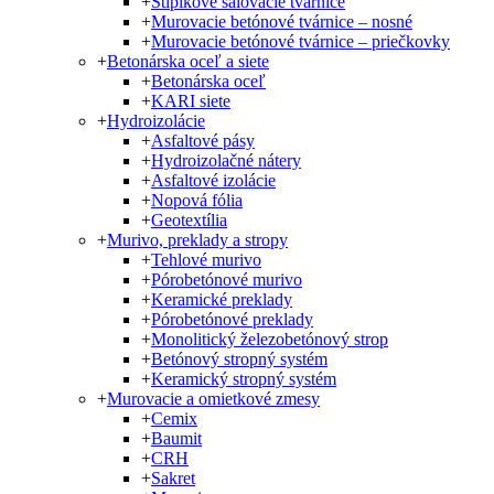
+
Stĺpikové šalovacie tvárnice
+
Murovacie betónové tvárnice – nosné
+
Murovacie betónové tvárnice – priečkovky
+
Betonárska oceľ a siete
+
Betonárska oceľ
+
KARI siete
+
Hydroizolácie
+
Asfaltové pásy
+
Hydroizolačné nátery
+
Asfaltové izolácie
+
Nopová fólia
+
Geotextília
+
Murivo, preklady a stropy
+
Tehlové murivo
+
Pórobetónové murivo
+
Keramické preklady
+
Pórobetónové preklady
+
Monolitický železobetónový strop
+
Betónový stropný systém
+
Keramický stropný systém
+
Murovacie a omietkové zmesy
+
Cemix
+
Baumit
+
CRH
+
Sakret