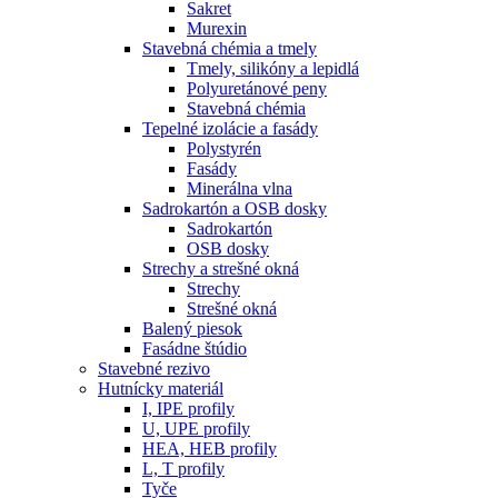
Sakret
Murexin
Stavebná chémia a tmely
Tmely, silikóny a lepidlá
Polyuretánové peny
Stavebná chémia
Tepelné izolácie a fasády
Polystyrén
Fasády
Minerálna vlna
Sadrokartón a OSB dosky
Sadrokartón
OSB dosky
Strechy a strešné okná
Strechy
Strešné okná
Balený piesok
Fasádne štúdio
Stavebné rezivo
Hutnícky materiál
I, IPE profily
U, UPE profily
HEA, HEB profily
L, T profily
Tyče