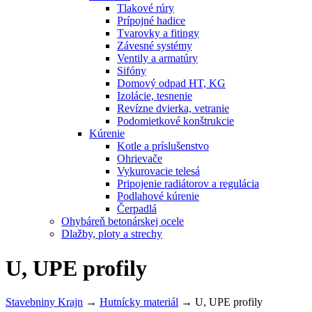
Tlakové rúry
Prípojné hadice
Tvarovky a fitingy
Závesné systémy
Ventily a armatúry
Sifóny
Domový odpad HT, KG
Izolácie, tesnenie
Revízne dvierka, vetranie
Podomietkové konštrukcie
Kúrenie
Kotle a príslušenstvo
Ohrievače
Vykurovacie telesá
Pripojenie radiátorov a regulácia
Podlahové kúrenie
Čerpadlá
Ohybáreň betonárskej ocele
Dlažby, ploty a strechy
U, UPE profily
Stavebniny Krajn
→
Hutnícky materiál
→
U, UPE profily