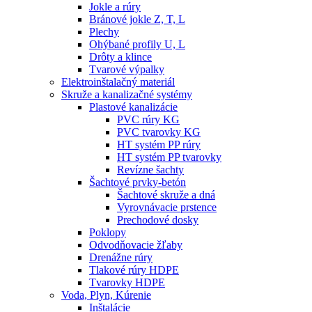
Jokle a rúry
Bránové jokle Z, T, L
Plechy
Ohýbané profily U, L
Drôty a klince
Tvarové výpalky
Elektroinštalačný materiál
Skruže a kanalizačné systémy
Plastové kanalizácie
PVC rúry KG
PVC tvarovky KG
HT systém PP rúry
HT systém PP tvarovky
Revízne šachty
Šachtové prvky-betón
Šachtové skruže a dná
Vyrovnávacie prstence
Prechodové dosky
Poklopy
Odvodňovacie žľaby
Drenážne rúry
Tlakové rúry HDPE
Tvarovky HDPE
Voda, Plyn, Kúrenie
Inštalácie