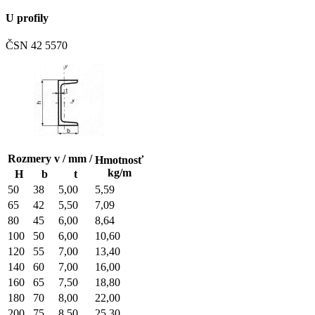
U profily
ČSN 42 5570
Rozmery v / mm /
Hmotnosť
kg/m
H
b
t
50
38
5,00
5,59
65
42
5,50
7,09
80
45
6,00
8,64
100
50
6,00
10,60
120
55
7,00
13,40
140
60
7,00
16,00
160
65
7,50
18,80
180
70
8,00
22,00
200
75
8,50
25,30