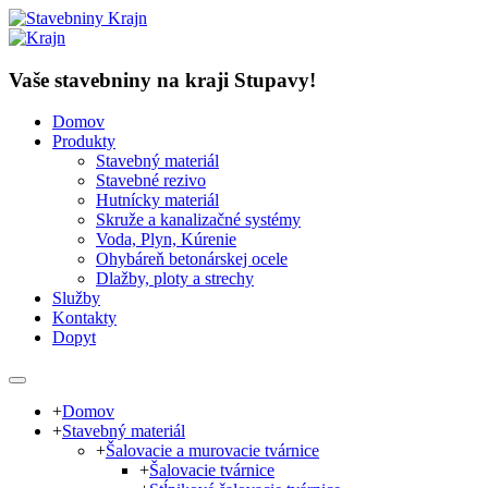
Vaše stavebniny na kraji Stupavy!
Domov
Produkty
Stavebný materiál
Stavebné rezivo
Hutnícky materiál
Skruže a kanalizačné systémy
Voda, Plyn, Kúrenie
Ohybáreň betonárskej ocele
Dlažby, ploty a strechy
Služby
Kontakty
Dopyt
+
Domov
+
Stavebný materiál
+
Šalovacie a murovacie tvárnice
+
Šalovacie tvárnice