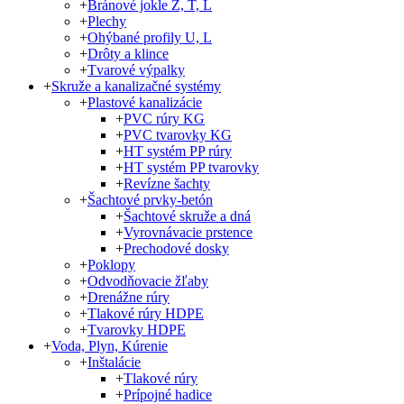
+
Bránové jokle Z, T, L
+
Plechy
+
Ohýbané profily U, L
+
Drôty a klince
+
Tvarové výpalky
+
Skruže a kanalizačné systémy
+
Plastové kanalizácie
+
PVC rúry KG
+
PVC tvarovky KG
+
HT systém PP rúry
+
HT systém PP tvarovky
+
Revízne šachty
+
Šachtové prvky-betón
+
Šachtové skruže a dná
+
Vyrovnávacie prstence
+
Prechodové dosky
+
Poklopy
+
Odvodňovacie žľaby
+
Drenážne rúry
+
Tlakové rúry HDPE
+
Tvarovky HDPE
+
Voda, Plyn, Kúrenie
+
Inštalácie
+
Tlakové rúry
+
Prípojné hadice