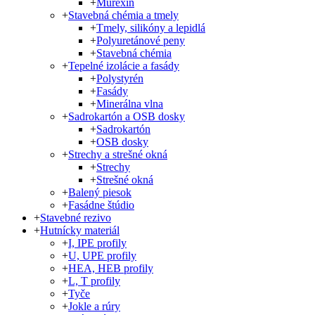
+
Murexin
+
Stavebná chémia a tmely
+
Tmely, silikóny a lepidlá
+
Polyuretánové peny
+
Stavebná chémia
+
Tepelné izolácie a fasády
+
Polystyrén
+
Fasády
+
Minerálna vlna
+
Sadrokartón a OSB dosky
+
Sadrokartón
+
OSB dosky
+
Strechy a strešné okná
+
Strechy
+
Strešné okná
+
Balený piesok
+
Fasádne štúdio
+
Stavebné rezivo
+
Hutnícky materiál
+
I, IPE profily
+
U, UPE profily
+
HEA, HEB profily
+
L, T profily
+
Tyče
+
Jokle a rúry