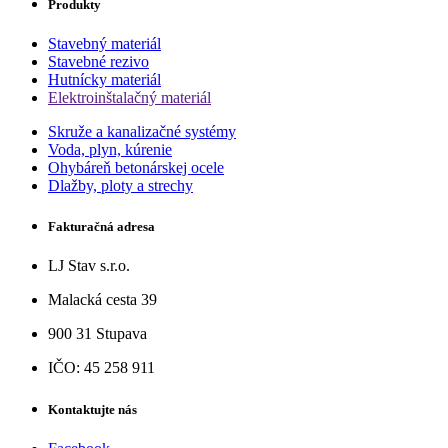
Produkty
Stavebný materiál
Stavebné rezivo
Hutnícky materiál
Elektroinštalačný materiál
Skruže a kanalizačné systémy
Voda, plyn, kúrenie
Ohybáreň betonárskej ocele
Dlažby, ploty a strechy
Fakturačná adresa
LJ Stav s.r.o.
Malacká cesta 39
900 31 Stupava
IČO: 45 258 911
Kontaktujte nás