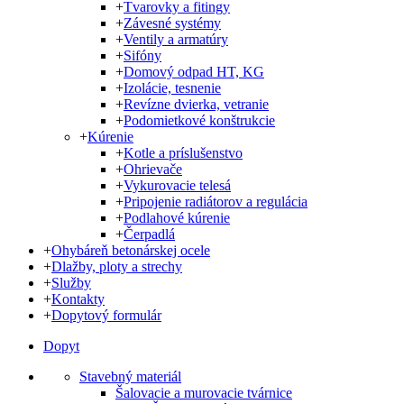
+
Tvarovky a fitingy
+
Závesné systémy
+
Ventily a armatúry
+
Sifóny
+
Domový odpad HT, KG
+
Izolácie, tesnenie
+
Revízne dvierka, vetranie
+
Podomietkové konštrukcie
+
Kúrenie
+
Kotle a príslušenstvo
+
Ohrievače
+
Vykurovacie telesá
+
Pripojenie radiátorov a regulácia
+
Podlahové kúrenie
+
Čerpadlá
+
Ohybáreň betonárskej ocele
+
Dlažby, ploty a strechy
+
Služby
+
Kontakty
+
Dopytový formulár
Dopyt
Stavebný materiál
Šalovacie a murovacie tvárnice