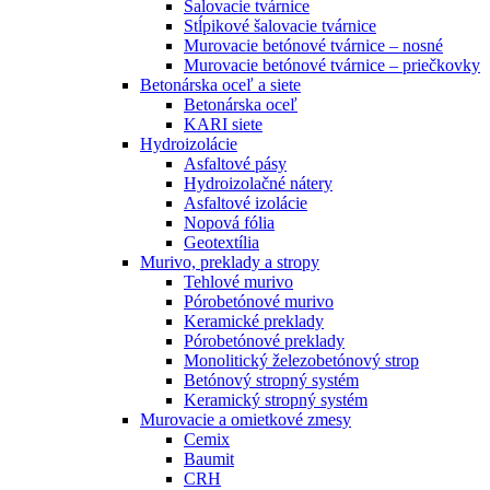
Šalovacie tvárnice
Stĺpikové šalovacie tvárnice
Murovacie betónové tvárnice – nosné
Murovacie betónové tvárnice – priečkovky
Betonárska oceľ a siete
Betonárska oceľ
KARI siete
Hydroizolácie
Asfaltové pásy
Hydroizolačné nátery
Asfaltové izolácie
Nopová fólia
Geotextília
Murivo, preklady a stropy
Tehlové murivo
Pórobetónové murivo
Keramické preklady
Pórobetónové preklady
Monolitický železobetónový strop
Betónový stropný systém
Keramický stropný systém
Murovacie a omietkové zmesy
Cemix
Baumit
CRH