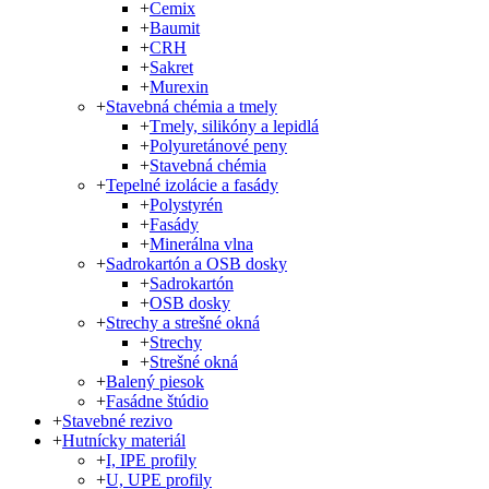
+
Cemix
+
Baumit
+
CRH
+
Sakret
+
Murexin
+
Stavebná chémia a tmely
+
Tmely, silikóny a lepidlá
+
Polyuretánové peny
+
Stavebná chémia
+
Tepelné izolácie a fasády
+
Polystyrén
+
Fasády
+
Minerálna vlna
+
Sadrokartón a OSB dosky
+
Sadrokartón
+
OSB dosky
+
Strechy a strešné okná
+
Strechy
+
Strešné okná
+
Balený piesok
+
Fasádne štúdio
+
Stavebné rezivo
+
Hutnícky materiál
+
I, IPE profily
+
U, UPE profily