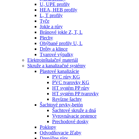
U, UPE profily
HEA, HEB profily
L, T profily
Tyče
Jokle a rúry
Bránové jokle Z, T, L
Plechy
Ohýbané profily U, L
Drôty a klince
Tvarové výpalky
Elektroinštalačný materiál
Skruže a kanalizačné systémy
Plastové kanalizácie
PVC rúry KG
PVC tvarovky KG
HT systém PP rúry
HT systém PP tvarovky
Revízne šachty
Šachtové prvky-betón
Šachtové skruže a dná
Vyrovnávacie prstence
Prechodové dosky
Poklopy
Odvodňovacie žľaby
Drenážne rúry