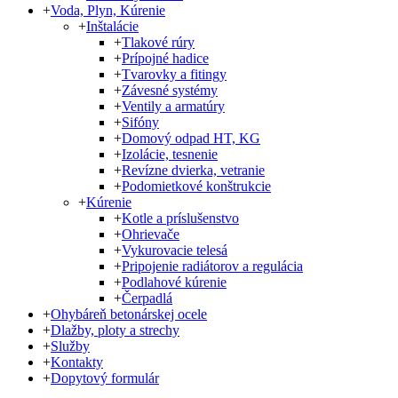
+
Voda, Plyn, Kúrenie
+
Inštalácie
+
Tlakové rúry
+
Prípojné hadice
+
Tvarovky a fitingy
+
Závesné systémy
+
Ventily a armatúry
+
Sifóny
+
Domový odpad HT, KG
+
Izolácie, tesnenie
+
Revízne dvierka, vetranie
+
Podomietkové konštrukcie
+
Kúrenie
+
Kotle a príslušenstvo
+
Ohrievače
+
Vykurovacie telesá
+
Pripojenie radiátorov a regulácia
+
Podlahové kúrenie
+
Čerpadlá
+
Ohybáreň betonárskej ocele
+
Dlažby, ploty a strechy
+
Služby
+
Kontakty
+
Dopytový formulár