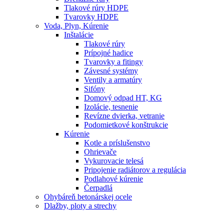
Tlakové rúry HDPE
Tvarovky HDPE
Voda, Plyn, Kúrenie
Inštalácie
Tlakové rúry
Prípojné hadice
Tvarovky a fitingy
Závesné systémy
Ventily a armatúry
Sifóny
Domový odpad HT, KG
Izolácie, tesnenie
Revízne dvierka, vetranie
Podomietkové konštrukcie
Kúrenie
Kotle a príslušenstvo
Ohrievače
Vykurovacie telesá
Pripojenie radiátorov a regulácia
Podlahové kúrenie
Čerpadlá
Ohybáreň betonárskej ocele
Dlažby, ploty a strechy