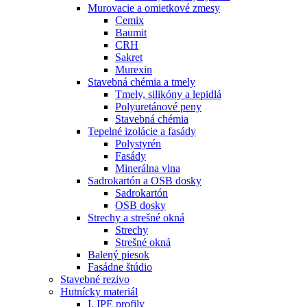
Murovacie a omietkové zmesy
Cemix
Baumit
CRH
Sakret
Murexin
Stavebná chémia a tmely
Tmely, silikóny a lepidlá
Polyuretánové peny
Stavebná chémia
Tepelné izolácie a fasády
Polystyrén
Fasády
Minerálna vlna
Sadrokartón a OSB dosky
Sadrokartón
OSB dosky
Strechy a strešné okná
Strechy
Strešné okná
Balený piesok
Fasádne štúdio
Stavebné rezivo
Hutnícky materiál
I, IPE profily