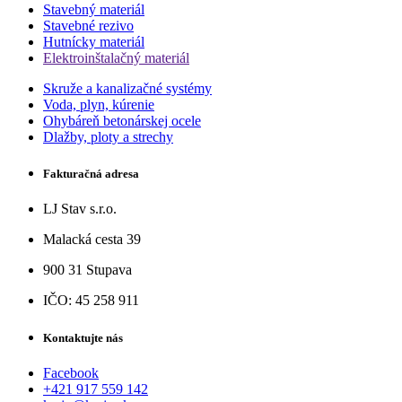
Stavebný materiál
Stavebné rezivo
Hutnícky materiál
Elektroinštalačný materiál
Skruže a kanalizačné systémy
Voda, plyn, kúrenie
Ohybáreň betonárskej ocele
Dlažby, ploty a strechy
Fakturačná adresa
LJ Stav s.r.o.
Malacká cesta 39
900 31 Stupava
IČO: 45 258 911
Kontaktujte nás
Facebook
+421 917 559 142