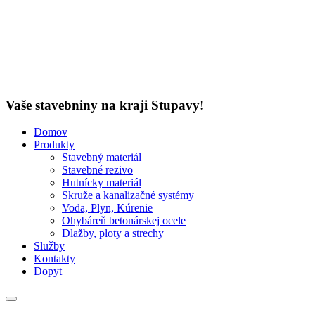
Vaše stavebniny na kraji Stupavy!
Domov
Produkty
Stavebný materiál
Stavebné rezivo
Hutnícky materiál
Skruže a kanalizačné systémy
Voda, Plyn, Kúrenie
Ohybáreň betonárskej ocele
Dlažby, ploty a strechy
Služby
Kontakty
Dopyt