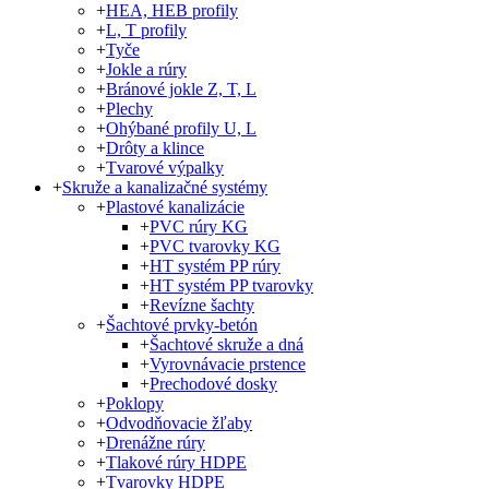
+
HEA, HEB profily
+
L, T profily
+
Tyče
+
Jokle a rúry
+
Bránové jokle Z, T, L
+
Plechy
+
Ohýbané profily U, L
+
Drôty a klince
+
Tvarové výpalky
+
Skruže a kanalizačné systémy
+
Plastové kanalizácie
+
PVC rúry KG
+
PVC tvarovky KG
+
HT systém PP rúry
+
HT systém PP tvarovky
+
Revízne šachty
+
Šachtové prvky-betón
+
Šachtové skruže a dná
+
Vyrovnávacie prstence
+
Prechodové dosky
+
Poklopy
+
Odvodňovacie žľaby
+
Drenážne rúry
+
Tlakové rúry HDPE
+
Tvarovky HDPE