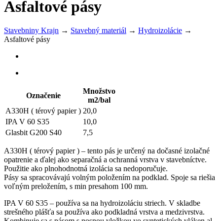
Asfaltové pásy
Stavebniny Krajn
→
Stavebný materiál
→
Hydroizolácie
→
Asfaltové pásy
Množstvo
Označenie
m2/bal
A330H ( térový papier )
20,0
IPA V 60 S35
10,0
Glasbit G200 S40
7,5
A330H ( térový papier ) – tento pás je určený na dočasné izolačné
opatrenie a ďalej ako separačná a ochranná vrstva v stavebníctve.
Použitie ako plnohodnotná izolácia sa nedoporučuje.
Pásy sa spracovávajú volným položením na podklad. Spoje sa riešia
voľným preložením, s min presahom 100 mm.
IPA V 60 S35 – používa sa na hydroizoláciu striech. V skladbe
strešného plášťa sa používa ako podkladná vrstva a medzivrstva.
Kombinuje sa s pásom s nosnou vložkou yo syntetických vláken al