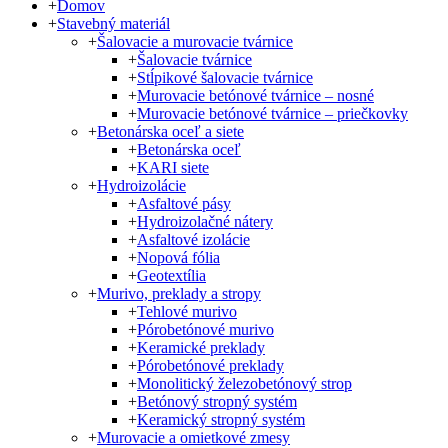
+
Domov
+
Stavebný materiál
+
Šalovacie a murovacie tvárnice
+
Šalovacie tvárnice
+
Stĺpikové šalovacie tvárnice
+
Murovacie betónové tvárnice – nosné
+
Murovacie betónové tvárnice – priečkovky
+
Betonárska oceľ a siete
+
Betonárska oceľ
+
KARI siete
+
Hydroizolácie
+
Asfaltové pásy
+
Hydroizolačné nátery
+
Asfaltové izolácie
+
Nopová fólia
+
Geotextília
+
Murivo, preklady a stropy
+
Tehlové murivo
+
Pórobetónové murivo
+
Keramické preklady
+
Pórobetónové preklady
+
Monolitický železobetónový strop
+
Betónový stropný systém
+
Keramický stropný systém
+
Murovacie a omietkové zmesy