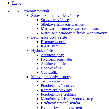
Dopyt
Stavebný materiál
Šalovacie a murovacie tvárnice
Šalovacie tvárnice
Stĺpikové šalovacie tvárnice
Murovacie betónové tvárnice – nosné
Murovacie betónové tvárnice – priečkovky
Betonárska oceľ a siete
Betonárska oceľ
KARI siete
Hydroizolácie
Asfaltové pásy
Hydroizolačné nátery
Asfaltové izolácie
Nopová fólia
Geotextília
Murivo, preklady a stropy
Tehlové murivo
Pórobetónové murivo
Keramické preklady
Pórobetónové preklady
Monolitický železobetónový strop
Betónový stropný systém
Keramický stropný systém