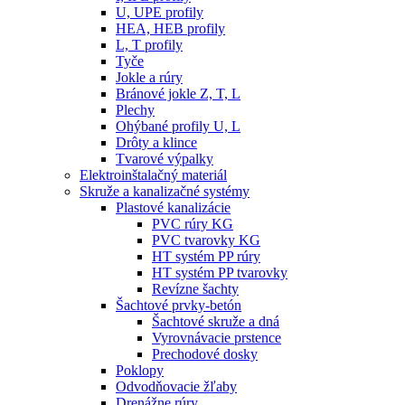
U, UPE profily
HEA, HEB profily
L, T profily
Tyče
Jokle a rúry
Bránové jokle Z, T, L
Plechy
Ohýbané profily U, L
Drôty a klince
Tvarové výpalky
Elektroinštalačný materiál
Skruže a kanalizačné systémy
Plastové kanalizácie
PVC rúry KG
PVC tvarovky KG
HT systém PP rúry
HT systém PP tvarovky
Revízne šachty
Šachtové prvky-betón
Šachtové skruže a dná
Vyrovnávacie prstence
Prechodové dosky
Poklopy
Odvodňovacie žľaby
Drenážne rúry