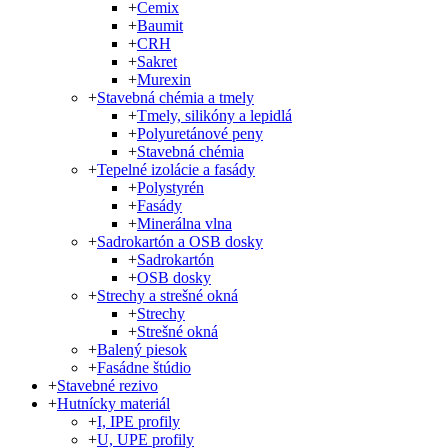
+
Cemix
+
Baumit
+
CRH
+
Sakret
+
Murexin
+
Stavebná chémia a tmely
+
Tmely, silikóny a lepidlá
+
Polyuretánové peny
+
Stavebná chémia
+
Tepelné izolácie a fasády
+
Polystyrén
+
Fasády
+
Minerálna vlna
+
Sadrokartón a OSB dosky
+
Sadrokartón
+
OSB dosky
+
Strechy a strešné okná
+
Strechy
+
Strešné okná
+
Balený piesok
+
Fasádne štúdio
+
Stavebné rezivo
+
Hutnícky materiál
+
I, IPE profily
+
U, UPE profily