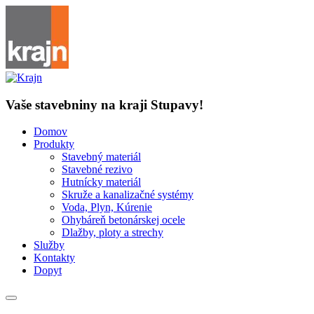
Vaše stavebniny na kraji Stupavy!
Domov
Produkty
Stavebný materiál
Stavebné rezivo
Hutnícky materiál
Skruže a kanalizačné systémy
Voda, Plyn, Kúrenie
Ohybáreň betonárskej ocele
Dlažby, ploty a strechy
Služby
Kontakty
Dopyt