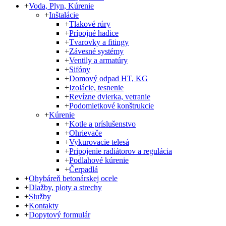
+
Voda, Plyn, Kúrenie
+
Inštalácie
+
Tlakové rúry
+
Prípojné hadice
+
Tvarovky a fitingy
+
Závesné systémy
+
Ventily a armatúry
+
Sifóny
+
Domový odpad HT, KG
+
Izolácie, tesnenie
+
Revízne dvierka, vetranie
+
Podomietkové konštrukcie
+
Kúrenie
+
Kotle a príslušenstvo
+
Ohrievače
+
Vykurovacie telesá
+
Pripojenie radiátorov a regulácia
+
Podlahové kúrenie
+
Čerpadlá
+
Ohybáreň betonárskej ocele
+
Dlažby, ploty a strechy
+
Služby
+
Kontakty
+
Dopytový formulár