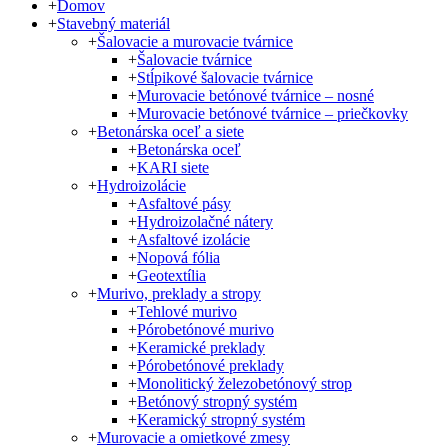
+
Domov
+
Stavebný materiál
+
Šalovacie a murovacie tvárnice
+
Šalovacie tvárnice
+
Stĺpikové šalovacie tvárnice
+
Murovacie betónové tvárnice – nosné
+
Murovacie betónové tvárnice – priečkovky
+
Betonárska oceľ a siete
+
Betonárska oceľ
+
KARI siete
+
Hydroizolácie
+
Asfaltové pásy
+
Hydroizolačné nátery
+
Asfaltové izolácie
+
Nopová fólia
+
Geotextília
+
Murivo, preklady a stropy
+
Tehlové murivo
+
Pórobetónové murivo
+
Keramické preklady
+
Pórobetónové preklady
+
Monolitický železobetónový strop
+
Betónový stropný systém
+
Keramický stropný systém
+
Murovacie a omietkové zmesy