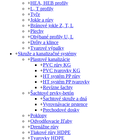
+
HEA, HEB profily
+
L, T profily
+
Tyče
+
Jokle a rúry
+
Bránové jokle Z, T, L
+
Plechy
+
Ohýbané profily U, L
+
Drôty a klince
+
Tvarové výpalky
+
Skruže a kanalizačné systémy
+
Plastové kanalizácie
+
PVC rúry KG
+
PVC tvarovky KG
+
HT systém PP rúry
+
HT systém PP tvarovky
+
Revízne šachty
+
Šachtové prvky-betón
+
Šachtové skruže a dná
+
Vyrovnávacie prstence
+
Prechodové dosky
+
Poklopy
+
Odvodňovacie žľaby
+
Drenážne rúry
+
Tlakové rúry HDPE
+
Tvarovky HDPE