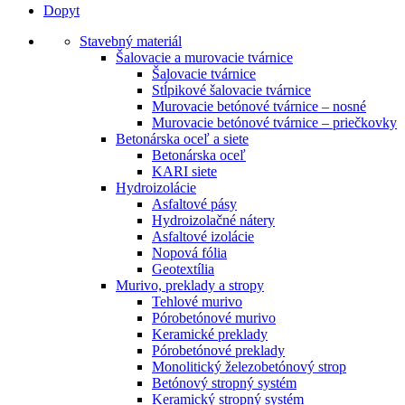
Dopyt
Stavebný materiál
Šalovacie a murovacie tvárnice
Šalovacie tvárnice
Stĺpikové šalovacie tvárnice
Murovacie betónové tvárnice – nosné
Murovacie betónové tvárnice – priečkovky
Betonárska oceľ a siete
Betonárska oceľ
KARI siete
Hydroizolácie
Asfaltové pásy
Hydroizolačné nátery
Asfaltové izolácie
Nopová fólia
Geotextília
Murivo, preklady a stropy
Tehlové murivo
Pórobetónové murivo
Keramické preklady
Pórobetónové preklady
Monolitický železobetónový strop
Betónový stropný systém
Keramický stropný systém