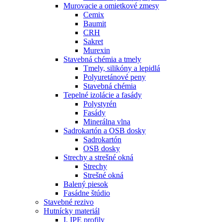
Murovacie a omietkové zmesy
Cemix
Baumit
CRH
Sakret
Murexin
Stavebná chémia a tmely
Tmely, silikóny a lepidlá
Polyuretánové peny
Stavebná chémia
Tepelné izolácie a fasády
Polystyrén
Fasády
Minerálna vlna
Sadrokartón a OSB dosky
Sadrokartón
OSB dosky
Strechy a strešné okná
Strechy
Strešné okná
Balený piesok
Fasádne štúdio
Stavebné rezivo
Hutnícky materiál
I, IPE profily