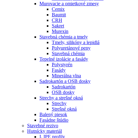
Murovacie a omietkové zmesy
Cemix
Baumit
CRH
Sakret
Murexin
Stavebná chémia a tmely
Tmely, silikóny a lepidlá
Polyuretánové peny
Stavebná chémia
Tepelné izolácie a fasády
Polystyrén
Fasády
Minerálna vlna
Sadrokartón a OSB dosky
Sadrokartón
OSB dosky
Strechy a strešné okná
Strechy
Strešné okná
Balený piesok
Fasádne štúdio
Stavebné rezivo
Hutnícky materiál
I, IPE profily