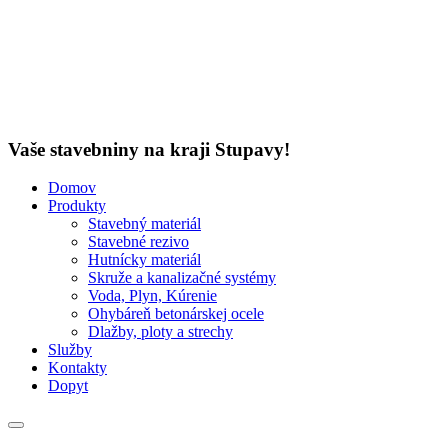
Vaše stavebniny na kraji Stupavy!
Domov
Produkty
Stavebný materiál
Stavebné rezivo
Hutnícky materiál
Skruže a kanalizačné systémy
Voda, Plyn, Kúrenie
Ohybáreň betonárskej ocele
Dlažby, ploty a strechy
Služby
Kontakty
Dopyt