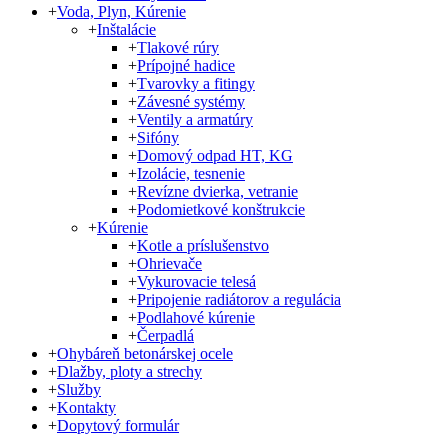
+
Voda, Plyn, Kúrenie
+
Inštalácie
+
Tlakové rúry
+
Prípojné hadice
+
Tvarovky a fitingy
+
Závesné systémy
+
Ventily a armatúry
+
Sifóny
+
Domový odpad HT, KG
+
Izolácie, tesnenie
+
Revízne dvierka, vetranie
+
Podomietkové konštrukcie
+
Kúrenie
+
Kotle a príslušenstvo
+
Ohrievače
+
Vykurovacie telesá
+
Pripojenie radiátorov a regulácia
+
Podlahové kúrenie
+
Čerpadlá
+
Ohybáreň betonárskej ocele
+
Dlažby, ploty a strechy
+
Služby
+
Kontakty
+
Dopytový formulár