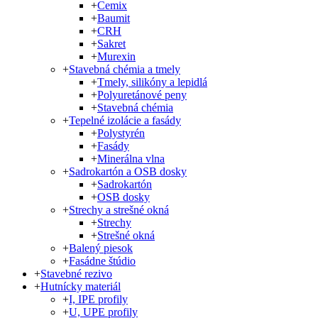
+
Cemix
+
Baumit
+
CRH
+
Sakret
+
Murexin
+
Stavebná chémia a tmely
+
Tmely, silikóny a lepidlá
+
Polyuretánové peny
+
Stavebná chémia
+
Tepelné izolácie a fasády
+
Polystyrén
+
Fasády
+
Minerálna vlna
+
Sadrokartón a OSB dosky
+
Sadrokartón
+
OSB dosky
+
Strechy a strešné okná
+
Strechy
+
Strešné okná
+
Balený piesok
+
Fasádne štúdio
+
Stavebné rezivo
+
Hutnícky materiál
+
I, IPE profily
+
U, UPE profily