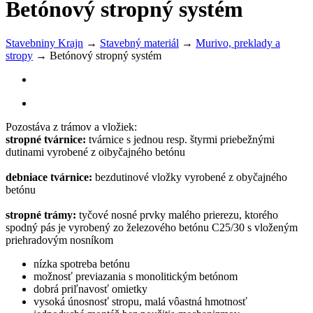
Betónový stropný systém
Stavebniny Krajn
→
Stavebný materiál
→
Murivo, preklady a
stropy
→
Betónový stropný systém
Pozostáva z trámov a vložiek:
stropné tvárnice:
tvárnice s jednou resp. štyrmi priebežnými
dutinami vyrobené z oibyčajného betónu
debniace tvárnice:
bezdutinové vložky vyrobené z obyčajného
betónu
stropné trámy:
tyčové nosné prvky malého prierezu, ktorého
spodný pás je vyrobený zo železového betónu C25/30 s vloženým
priehradovým nosníkom
nízka spotreba betónu
možnosť previazania s monolitickým betónom
dobrá priľnavosť omietky
vysoká únosnosť stropu, malá vôastná hmotnosť