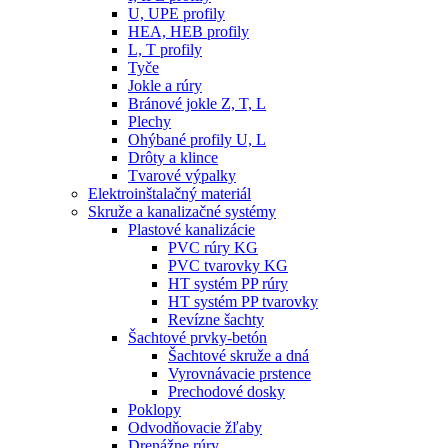
U, UPE profily
HEA, HEB profily
L, T profily
Tyče
Jokle a rúry
Bránové jokle Z, T, L
Plechy
Ohýbané profily U, L
Drôty a klince
Tvarové výpalky
Elektroinštalačný materiál
Skruže a kanalizačné systémy
Plastové kanalizácie
PVC rúry KG
PVC tvarovky KG
HT systém PP rúry
HT systém PP tvarovky
Revízne šachty
Šachtové prvky-betón
Šachtové skruže a dná
Vyrovnávacie prstence
Prechodové dosky
Poklopy
Odvodňovacie žľaby
Drenážne rúry