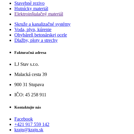
Stavebné rezivo
Hutnícky materiál
Elektroinštalačný materiál
Skruže a kanalizačné systémy
Voda, plyn, kúrenie
Ohybáreň betonárskej ocele
Dlažby, ploty a strechy
Fakturačná adresa
LJ Stav s.r.o.
Malacká cesta 39
900 31 Stupava
IČO: 45 258 911
Kontaktujte nás
Facebook
+421 917 559 142
krajn@krajn.sk