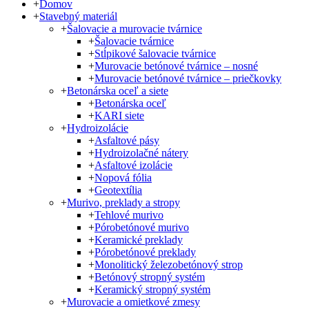
+
Domov
+
Stavebný materiál
+
Šalovacie a murovacie tvárnice
+
Šalovacie tvárnice
+
Stĺpikové šalovacie tvárnice
+
Murovacie betónové tvárnice – nosné
+
Murovacie betónové tvárnice – priečkovky
+
Betonárska oceľ a siete
+
Betonárska oceľ
+
KARI siete
+
Hydroizolácie
+
Asfaltové pásy
+
Hydroizolačné nátery
+
Asfaltové izolácie
+
Nopová fólia
+
Geotextília
+
Murivo, preklady a stropy
+
Tehlové murivo
+
Pórobetónové murivo
+
Keramické preklady
+
Pórobetónové preklady
+
Monolitický železobetónový strop
+
Betónový stropný systém
+
Keramický stropný systém
+
Murovacie a omietkové zmesy