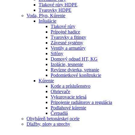
Tlakové rúry HDPE
Tvarovky HDPE
Voda, Plyn, Kúrenie
Inštalácie
Tlakové rúry
Prípojné hadice
Tvarovky a fitingy
Závesné systémy
Ventily a armatúry
Sifóny
Domový odpad HT, KG
Izolácie, tesnenie
Revízne dvierka, vetranie
Podomietkové konštrukcie
Kúrenie
Kotle a príslušenstvo
Ohrievače
Vykurovacie telesá
Pripojenie radiátorov a regulácia
Podlahové kúrenie
Čerpadlá
Ohybáreň betonárskej ocele
Dlažby, ploty a strechy