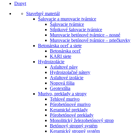
Dopyt
Stavebný materiál
Šalovacie a murovacie tvárnice
Šalovacie tvárnice
Stĺpikové šalovacie tvárnice
Murovacie betónové tvárnice – nosné
Murovacie betónové tvárnice – priečkovky
Betonárska oceľ a siete
Betonárska oceľ
KARI siete
Hydroizolácie
Asfaltové pásy
Hydroizolačné nátery
Asfaltové izolácie
Nopová fólia
Geotextília
Murivo, preklady a stropy
Tehlové murivo
Pórobetónové murivo
Keramické preklady
Pórobetónové preklady
Monolitický železobetónový strop
Betónový stropný systém
Keramický stropný systém