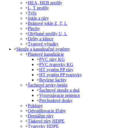
+
HEA, HEB profily
+
L, T profily
+
Tyče
+
Jokle a rúry
+
Bránové jokle Z, T, L
+
Plechy
+
Ohýbané profily U, L
+
Drôty a klince
+
Tvarové výpalky
+
Skruže a kanalizačné systémy
+
Plastové kanalizácie
+
PVC rúry KG
+
PVC tvarovky KG
+
HT systém PP rúry
+
HT systém PP tvarovky
+
Revízne šachty
+
Šachtové prvky-betón
+
Šachtové skruže a dná
+
Vyrovnávacie prstence
+
Prechodové dosky
+
Poklopy
+
Odvodňovacie žľaby
+
Drenážne rúry
+
Tlakové rúry HDPE
+
Tvarovky HDPE