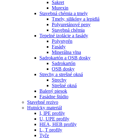
Sakret
Murexin
Stavebná chémia a tmely
Tmely, silikóny a lepidlá
Polyuretánové peny
Stavebná chémia
Tepelné izolácie a fasády
Polystyrén
Fasády
Minerálna vlna
Sadrokartón a OSB dosky
Sadrokartón
OSB dosky
Strechy a strešné okná
Strechy
Strešné okná
Balený piesok
Fasádne štúdio
Stavebné rezivo
Hutnícky materiál
I, IPE profily
U, UPE profily
HEA, HEB profily
L, T profily
Tyče