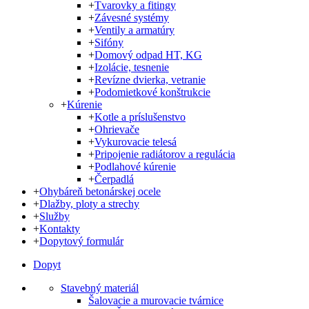
+
Tvarovky a fitingy
+
Závesné systémy
+
Ventily a armatúry
+
Sifóny
+
Domový odpad HT, KG
+
Izolácie, tesnenie
+
Revízne dvierka, vetranie
+
Podomietkové konštrukcie
+
Kúrenie
+
Kotle a príslušenstvo
+
Ohrievače
+
Vykurovacie telesá
+
Pripojenie radiátorov a regulácia
+
Podlahové kúrenie
+
Čerpadlá
+
Ohybáreň betonárskej ocele
+
Dlažby, ploty a strechy
+
Služby
+
Kontakty
+
Dopytový formulár
Dopyt
Stavebný materiál
Šalovacie a murovacie tvárnice