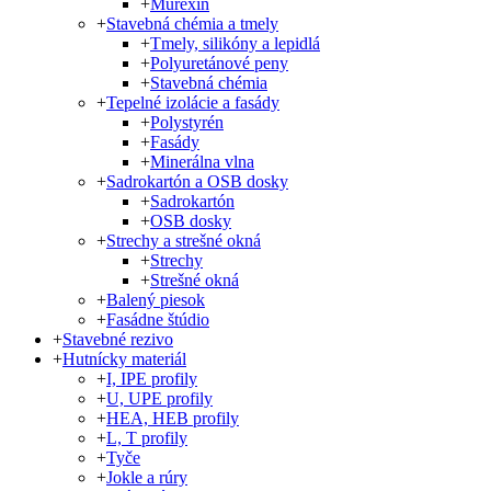
+
Murexin
+
Stavebná chémia a tmely
+
Tmely, silikóny a lepidlá
+
Polyuretánové peny
+
Stavebná chémia
+
Tepelné izolácie a fasády
+
Polystyrén
+
Fasády
+
Minerálna vlna
+
Sadrokartón a OSB dosky
+
Sadrokartón
+
OSB dosky
+
Strechy a strešné okná
+
Strechy
+
Strešné okná
+
Balený piesok
+
Fasádne štúdio
+
Stavebné rezivo
+
Hutnícky materiál
+
I, IPE profily
+
U, UPE profily
+
HEA, HEB profily
+
L, T profily
+
Tyče
+
Jokle a rúry