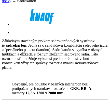
dosky
→
Sadrokartón
Základným stavebným prvkom sadrokartónových systémov
je
sadrokartón
. Jedná sa o sendvičovú kombináciu sadrového jadra
a špeciálneho papiera (kartónu). Sadrokartón sa vyrába v rôznych
hrúbkach a dĺžkach, s rôznym zložením sadrového jadra. Táto
rozmanitosť umožňuje vybrať si pre konkrétnu stavebnú
konštrukciu vždy ten správny rozmer a kvalitu sadrokartónovej
platne.
Obyčajné, pre použitie v bežných interiéroch bez
protipožiarnych nárokov – označenie
GKB
,
RB
,
A
,
rozmery
12,5 x 1200 x 2000 mm