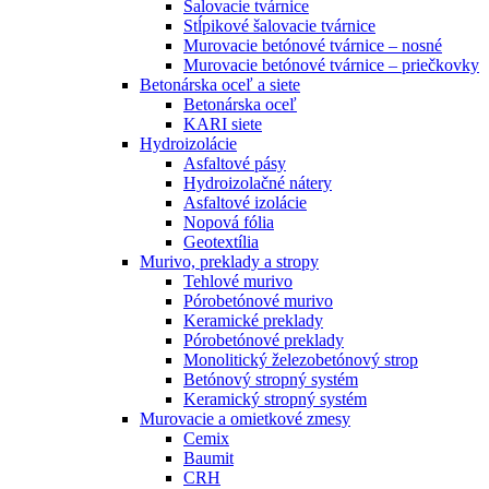
Šalovacie tvárnice
Stĺpikové šalovacie tvárnice
Murovacie betónové tvárnice – nosné
Murovacie betónové tvárnice – priečkovky
Betonárska oceľ a siete
Betonárska oceľ
KARI siete
Hydroizolácie
Asfaltové pásy
Hydroizolačné nátery
Asfaltové izolácie
Nopová fólia
Geotextília
Murivo, preklady a stropy
Tehlové murivo
Pórobetónové murivo
Keramické preklady
Pórobetónové preklady
Monolitický železobetónový strop
Betónový stropný systém
Keramický stropný systém
Murovacie a omietkové zmesy
Cemix
Baumit
CRH