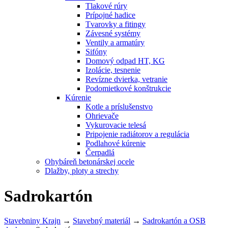
Tlakové rúry
Prípojné hadice
Tvarovky a fitingy
Závesné systémy
Ventily a armatúry
Sifóny
Domový odpad HT, KG
Izolácie, tesnenie
Revízne dvierka, vetranie
Podomietkové konštrukcie
Kúrenie
Kotle a príslušenstvo
Ohrievače
Vykurovacie telesá
Pripojenie radiátorov a regulácia
Podlahové kúrenie
Čerpadlá
Ohybáreň betonárskej ocele
Dlažby, ploty a strechy
Sadrokartón
Stavebniny Krajn
→
Stavebný materiál
→
Sadrokartón a OSB