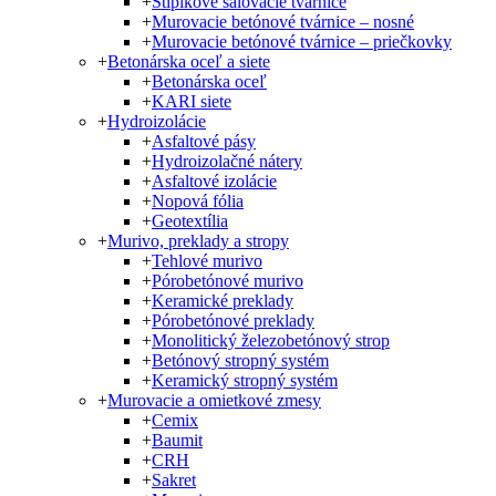
+
Stĺpikové šalovacie tvárnice
+
Murovacie betónové tvárnice – nosné
+
Murovacie betónové tvárnice – priečkovky
+
Betonárska oceľ a siete
+
Betonárska oceľ
+
KARI siete
+
Hydroizolácie
+
Asfaltové pásy
+
Hydroizolačné nátery
+
Asfaltové izolácie
+
Nopová fólia
+
Geotextília
+
Murivo, preklady a stropy
+
Tehlové murivo
+
Pórobetónové murivo
+
Keramické preklady
+
Pórobetónové preklady
+
Monolitický železobetónový strop
+
Betónový stropný systém
+
Keramický stropný systém
+
Murovacie a omietkové zmesy
+
Cemix
+
Baumit
+
CRH
+
Sakret