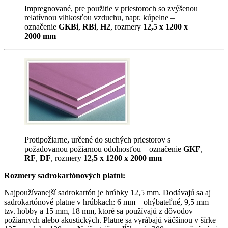
Impregnované, pre použitie v priestoroch so zvýšenou
relatívnou vlhkosťou vzduchu, napr. kúpelne –
označenie
GKBi
,
RBi
,
H2
, rozmery
12,5 x 1200 x
2000 mm
Protipožiarne, určené do suchých priestorov s
požadovanou požiarnou odolnosťou – označenie
GKF
,
RF
,
DF
,
rozmery
12,5 x 1200 x 2000 mm
Rozmery sadrokartónových platní:
Najpoužívanejší sadrokartón je hrúbky 12,5 mm. Dodávajú sa aj
sadrokartónové platne v hrúbkach: 6 mm – ohýbateľné, 9,5 mm –
tzv. hobby a 15 mm, 18 mm, ktoré sa používajú z dôvodov
požiarnych alebo akustických. Platne sa vyrábajú väčšinou v šírke