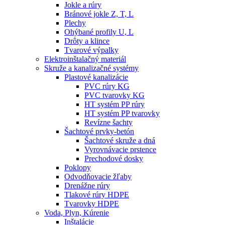
Jokle a rúry
Bránové jokle Z, T, L
Plechy
Ohýbané profily U, L
Drôty a klince
Tvarové výpalky
Elektroinštalačný materiál
Skruže a kanalizačné systémy
Plastové kanalizácie
PVC rúry KG
PVC tvarovky KG
HT systém PP rúry
HT systém PP tvarovky
Revízne šachty
Šachtové prvky-betón
Šachtové skruže a dná
Vyrovnávacie prstence
Prechodové dosky
Poklopy
Odvodňovacie žľaby
Drenážne rúry
Tlakové rúry HDPE
Tvarovky HDPE
Voda, Plyn, Kúrenie
Inštalácie