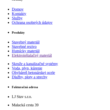
Domov
Kontakty
Služby
Ochrana osobných údajov
Produkty
Stavebný materiál
Stavebné rezivo
Hutnícky materiál
Elektroinštalačný materiál
Skruže a kanalizačné systémy
Voda, plyn, kúrenie
Ohybáreň betonárskej ocele
Dlažby, ploty a strechy
Fakturačná adresa
LJ Stav s.r.o.
Malacká cesta 39