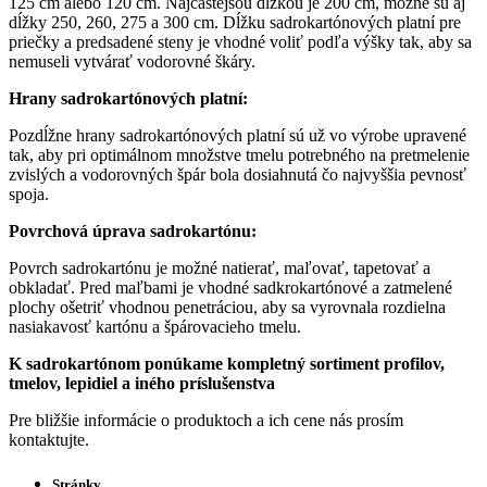
125 cm alebo 120 cm. Najčastejšou dĺžkou je 200 cm, možné sú aj
dĺžky 250, 260, 275 a 300 cm. Dĺžku sadrokartónových platní pre
priečky a predsadené steny je vhodné voliť podľa výšky tak, aby sa
nemuseli vytvárať vodorovné škáry.
Hrany sadrokartónových platní:
Pozdĺžne hrany sadrokartónových platní sú už vo výrobe upravené
tak, aby pri optimálnom množstve tmelu potrebného na pretmelenie
zvislých a vodorovných špár bola dosiahnutá čo najvyššia pevnosť
spoja.
Povrchová úprava sadrokartónu:
Povrch sadrokartónu je možné natierať, maľovať, tapetovať a
obkladať. Pred maľbami je vhodné sadkrokartónové a zatmelené
plochy ošetriť vhodnou penetráciou, aby sa vyrovnala rozdielna
nasiakavosť kartónu a špárovacieho tmelu.
K sadrokartónom ponúkame kompletný sortiment profilov,
tmelov, lepidiel a iného príslušenstva
Pre bližšie informácie o produktoch a ich cene nás prosím
kontaktujte.
Stránky