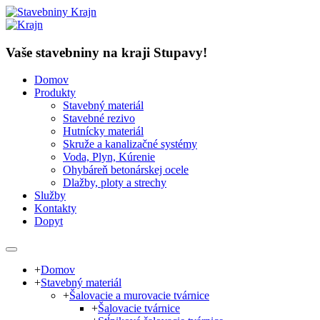
Vaše stavebniny na kraji Stupavy!
Domov
Produkty
Stavebný materiál
Stavebné rezivo
Hutnícky materiál
Skruže a kanalizačné systémy
Voda, Plyn, Kúrenie
Ohybáreň betonárskej ocele
Dlažby, ploty a strechy
Služby
Kontakty
Dopyt
+
Domov
+
Stavebný materiál
+
Šalovacie a murovacie tvárnice
+
Šalovacie tvárnice