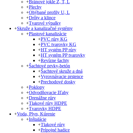
+
Bránové jokle Z, T, L
+
Plechy
+
Ohýbané profily U, L
+
Drôty a klince
+
Tvarové výpalky
+
Skruže a kanalizačné systémy
+
Plastové kanalizácie
+
PVC rúry KG
+
PVC tvarovky KG
+
HT systém PP rúry
+
HT systém PP tvarovky
+
Revízne šachty
+
Šachtové prvky-betón
+
Šachtové skruže a dná
+
Vyrovnávacie prstence
+
Prechodové dosky
+
Poklopy
+
Odvodňovacie žľaby
+
Drenážne rúry
+
Tlakové rúry HDPE
+
Tvarovky HDPE
+
Voda, Plyn, Kúrenie
+
Inštalácie
+
Tlakové rúry
+
Prípojné hadice