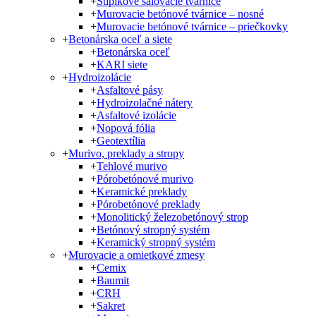
+
Stĺpikové šalovacie tvárnice
+
Murovacie betónové tvárnice – nosné
+
Murovacie betónové tvárnice – priečkovky
+
Betonárska oceľ a siete
+
Betonárska oceľ
+
KARI siete
+
Hydroizolácie
+
Asfaltové pásy
+
Hydroizolačné nátery
+
Asfaltové izolácie
+
Nopová fólia
+
Geotextília
+
Murivo, preklady a stropy
+
Tehlové murivo
+
Pórobetónové murivo
+
Keramické preklady
+
Pórobetónové preklady
+
Monolitický železobetónový strop
+
Betónový stropný systém
+
Keramický stropný systém
+
Murovacie a omietkové zmesy
+
Cemix
+
Baumit
+
CRH
+
Sakret