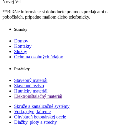
Novej Vsi.
**Bližšie informácie si dohodnete priamo s predajcami na
pobočkách, prípadne mailom alebo telefonicky.
Stránky
Domov
Kontakty
Služby
Ochrana osobných údajov
Produkty
Stavebný materiál
Stavebné rezivo
Hutnícky materiál
Elektroinštalačný materiál
Skruže a kanalizačné systémy
Voda, plyn, kúrenie
Ohybáreň betonárskej ocele
Dlažby, ploty a strechy