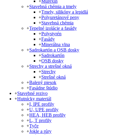
+
Murexin
+
Stavebná chémia a tmely
+
Tmely, silikóny a lepidlá
+
Polyuretánové peny
+
Stavebná chémia
+
Tepelné izolácie a fasády
+
Polystyrén
+
Fasády
+
Minerálna vlna
+
Sadrokartón a OSB dosky
+
Sadrokartón
+
OSB dosky
+
Strechy a strešné okná
+
Strechy
+
Strešné okná
+
Balený piesok
+
Fasádne štúdio
+
Stavebné rezivo
+
Hutnícky materiál
+
I, IPE profily
+
U, UPE profily
+
HEA, HEB profily
+
L, T profily
+
Tyče
+
Jokle a rúry