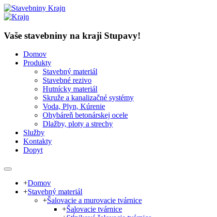
Vaše stavebniny na kraji Stupavy!
Domov
Produkty
Stavebný materiál
Stavebné rezivo
Hutnícky materiál
Skruže a kanalizačné systémy
Voda, Plyn, Kúrenie
Ohybáreň betonárskej ocele
Dlažby, ploty a strechy
Služby
Kontakty
Dopyt
+
Domov
+
Stavebný materiál
+
Šalovacie a murovacie tvárnice
+
Šalovacie tvárnice