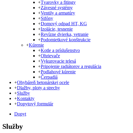
+
Tvarovky a fitingy
+
Závesné systémy
+
Ventily a armatúry
+
Sifóny
+
Domový odpad HT, KG
+
Izolácie, tesnenie
+
Revízne dvierka, vetranie
+
Podomietkové konštrukcie
+
Kúrenie
+
Kotle a príslušenstvo
+
Ohrievače
+
Vykurovacie telesá
+
Pripojenie radiátorov a regulácia
+
Podlahové kúrenie
+
Čerpadlá
+
Ohybáreň betonárskej ocele
+
Dlažby, ploty a strechy
+
Služby
+
Kontakty
+
Dopytový formulár
Dopyt
Služby