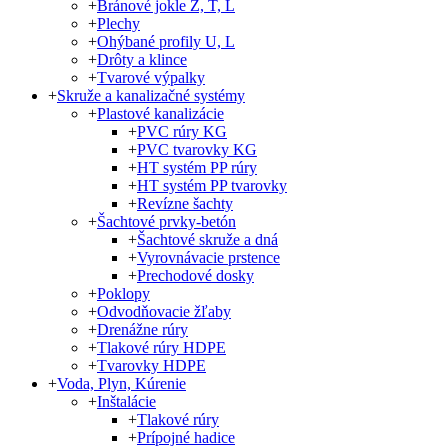
+
Bránové jokle Z, T, L
+
Plechy
+
Ohýbané profily U, L
+
Drôty a klince
+
Tvarové výpalky
+
Skruže a kanalizačné systémy
+
Plastové kanalizácie
+
PVC rúry KG
+
PVC tvarovky KG
+
HT systém PP rúry
+
HT systém PP tvarovky
+
Revízne šachty
+
Šachtové prvky-betón
+
Šachtové skruže a dná
+
Vyrovnávacie prstence
+
Prechodové dosky
+
Poklopy
+
Odvodňovacie žľaby
+
Drenážne rúry
+
Tlakové rúry HDPE
+
Tvarovky HDPE
+
Voda, Plyn, Kúrenie
+
Inštalácie
+
Tlakové rúry
+
Prípojné hadice