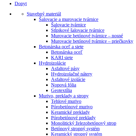
Dopyt
Stavebný materiál
Šalovacie a murovacie tvárnice
Šalovacie tvárnice
Stĺpikové šalovacie tvárnice
Murovacie betónové tvárnice – nosné
Murovacie betónové tvárnice – priečkovky
Betonárska oceľ a siete
Betonárska oceľ
KARI siete
Hydroizolácie
Asfaltové pásy
Hydroizolačné nátery
Asfaltové izolácie
Nopová fólia
Geotextília
Murivo, preklady a stropy
Tehlové murivo
Pórobetónové murivo
Keramické preklady
Pórobetónové preklady
Monolitický železobetónový strop
Betónový stropný systém
Keramický stropný systém