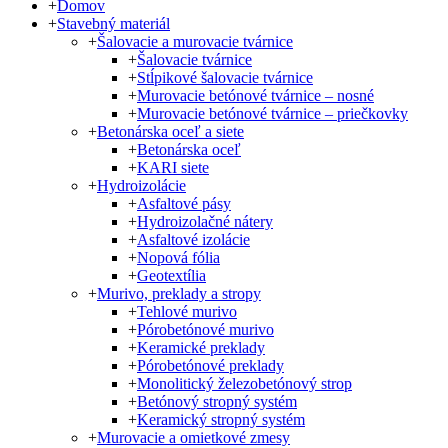
+
Domov
+
Stavebný materiál
+
Šalovacie a murovacie tvárnice
+
Šalovacie tvárnice
+
Stĺpikové šalovacie tvárnice
+
Murovacie betónové tvárnice – nosné
+
Murovacie betónové tvárnice – priečkovky
+
Betonárska oceľ a siete
+
Betonárska oceľ
+
KARI siete
+
Hydroizolácie
+
Asfaltové pásy
+
Hydroizolačné nátery
+
Asfaltové izolácie
+
Nopová fólia
+
Geotextília
+
Murivo, preklady a stropy
+
Tehlové murivo
+
Pórobetónové murivo
+
Keramické preklady
+
Pórobetónové preklady
+
Monolitický železobetónový strop
+
Betónový stropný systém
+
Keramický stropný systém
+
Murovacie a omietkové zmesy