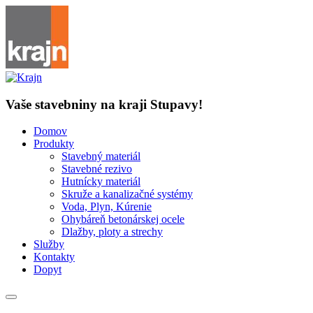
Vaše stavebniny na kraji Stupavy!
Domov
Produkty
Stavebný materiál
Stavebné rezivo
Hutnícky materiál
Skruže a kanalizačné systémy
Voda, Plyn, Kúrenie
Ohybáreň betonárskej ocele
Dlažby, ploty a strechy
Služby
Kontakty
Dopyt