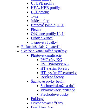
U, UPE profily
HEA, HEB profily
L, T profily
Tyče
Jokle a rúry
Bránové jokle Z, T, L
Plechy
Ohýbané profily U, L
Drôty a klince
Tvarové výpalky
Elektroinštalačný materiál
Skruže a kanalizačné systémy
Plastové kanalizácie
PVC rúry KG
PVC tvarovky KG
HT systém PP rúry
HT systém PP tvarovky
Revízne šachty
Šachtové prvky-betón
Šachtové skruže a dná
Vyrovnávacie prstence
Prechodové dosky
Poklopy
Odvodňovacie žľaby
Drenážne rúry