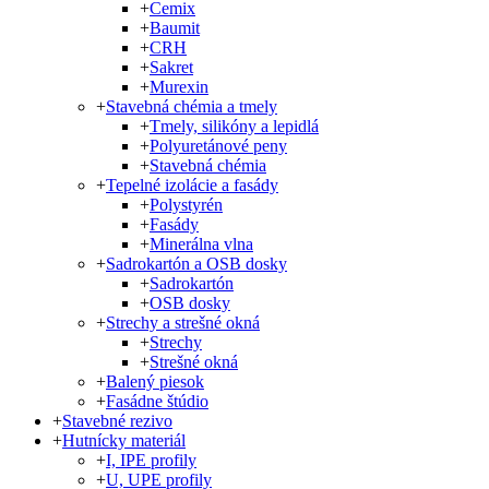
+
Cemix
+
Baumit
+
CRH
+
Sakret
+
Murexin
+
Stavebná chémia a tmely
+
Tmely, silikóny a lepidlá
+
Polyuretánové peny
+
Stavebná chémia
+
Tepelné izolácie a fasády
+
Polystyrén
+
Fasády
+
Minerálna vlna
+
Sadrokartón a OSB dosky
+
Sadrokartón
+
OSB dosky
+
Strechy a strešné okná
+
Strechy
+
Strešné okná
+
Balený piesok
+
Fasádne štúdio
+
Stavebné rezivo
+
Hutnícky materiál
+
I, IPE profily
+
U, UPE profily