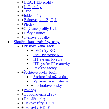
+
HEA, HEB profily
+
L, T profily
+
Tyče
+
Jokle a rúry
+
Bránové jokle Z, T, L
+
Plechy
+
Ohýbané profily U, L
+
Drôty a klince
+
Tvarové výpalky
+
Skruže a kanalizačné systémy
+
Plastové kanalizácie
+
PVC rúry KG
+
PVC tvarovky KG
+
HT systém PP rúry
+
HT systém PP tvarovky
+
Revízne šachty
+
Šachtové prvky-betón
+
Šachtové skruže a dná
+
Vyrovnávacie prstence
+
Prechodové dosky
+
Poklopy
+
Odvodňovacie žľaby
+
Drenážne rúry
+
Tlakové rúry HDPE
+
Tvarovky HDPE