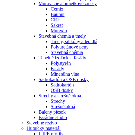
Murovacie a omietkové zmesy
Cemix
Baumit
CRH
Sakret
Murexin
Stavebná chémia a tmely
Tmely, silikóny a lepidlá
Polyuretánové peny
Stavebná chémia
Tepelné izolácie a fasády
Polystyrén
Fasády
Minerálna vlna
Sadrokartón a OSB dosky
Sadrokartón
OSB dosky
Strechy a strešné okná
Strechy
Strešné okná
Balený piesok
Fasádne štúdio
Stavebné rezivo
Hutnícky materiál
I, IPE profily