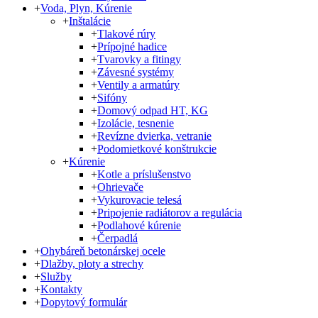
+
Voda, Plyn, Kúrenie
+
Inštalácie
+
Tlakové rúry
+
Prípojné hadice
+
Tvarovky a fitingy
+
Závesné systémy
+
Ventily a armatúry
+
Sifóny
+
Domový odpad HT, KG
+
Izolácie, tesnenie
+
Revízne dvierka, vetranie
+
Podomietkové konštrukcie
+
Kúrenie
+
Kotle a príslušenstvo
+
Ohrievače
+
Vykurovacie telesá
+
Pripojenie radiátorov a regulácia
+
Podlahové kúrenie
+
Čerpadlá
+
Ohybáreň betonárskej ocele
+
Dlažby, ploty a strechy
+
Služby
+
Kontakty
+
Dopytový formulár